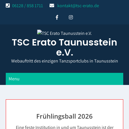
Skip
06128 / 858 1711
kontakt@tsc-erato.de
to
content
TSC Erato Taunusstein
e.V.
Webauftritt des einzigen Tanzsportclubs in Taunusstein
Menu
Frühlingsball 2026
Eine feste Institution in und um Taunusstein ist der