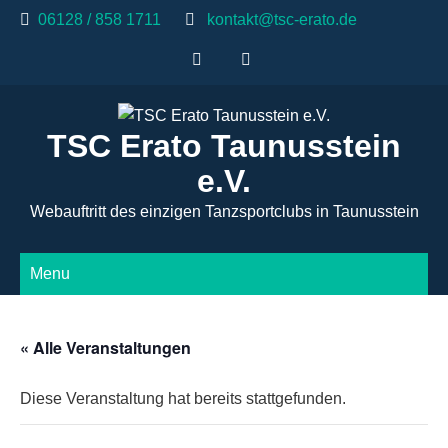
Skip
06128 / 858 1711
kontakt@tsc-erato.de
to
content
TSC Erato Taunusstein
e.V.
Webauftritt des einzigen Tanzsportclubs in Taunusstein
Menu
« Alle Veranstaltungen
Diese Veranstaltung hat bereits stattgefunden.