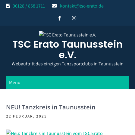
Skip
06128 / 858 1711
kontakt@tsc-erato.de
to
content
TSC Erato Taunusstein
e.V.
Webauftritt des einzigen Tanzsportclubs in Taunusstein
Menu
NEU! Tanzkreis in Taunusstein
22 FEBRUAR, 2025