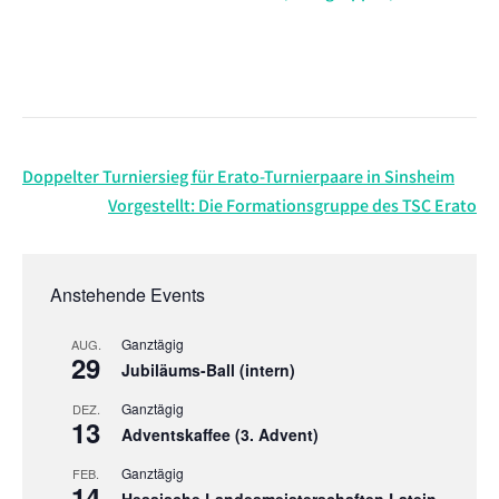
Beitragsnavigation
Doppelter Turniersieg für Erato-Turnierpaare in Sinsheim
Vorgestellt: Die Formationsgruppe des TSC Erato
Anstehende Events
Ganztägig
AUG.
29
Jubiläums-Ball (intern)
Ganztägig
DEZ.
13
Adventskaffee (3. Advent)
Ganztägig
FEB.
14