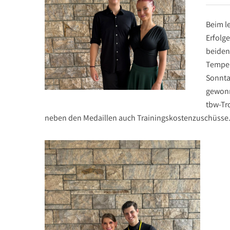
Beim l
Erfolge
beiden
Temper
Sonntag
gewonn
tbw-Tr
neben den Medaillen auch Trainingskostenzuschüsse