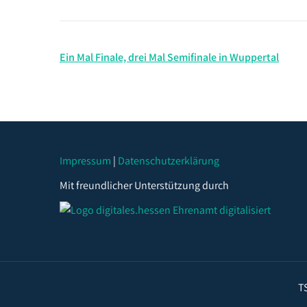
Beitragsnavigation
Ein Mal Finale, drei Mal Semifinale in Wuppertal
Impressum
|
Datenschutzerklärung
Mit freundlicher Unterstützung durch
T