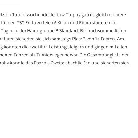
etzten Turnierwochende der tbw-Trophy gab es gleich mehrere
 für den TSC Erato zu feiern! Kilian und Fiona starteten an
 Tagen in der Hauptgruppe B Standard. Bei hochsommerlichen
aturen sicherten sie sich samstags Platz 3 von 14 Paaren. Am
 konnten die zwei ihre Leistung steigern und gingen mit allen
enen Tänzen als Turniersieger hervor. Die Gesamtrangliste der
ophy konnte das Paar als Zweite abschließen und sicherten sich
.