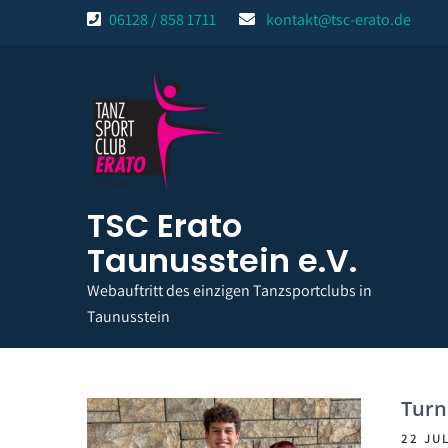
Skip
06128 / 858 1711
kontakt@tsc-erato.de
to
content
TSC Erato
Taunusstein e.V.
Webauftritt des einzigen Tanzsportclubs in
Taunusstein
Turn
22 JUL