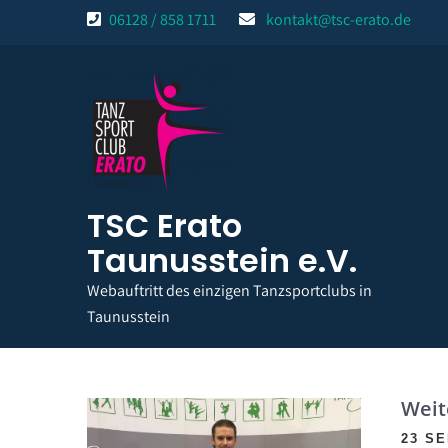
Skip
06128 / 858 1711
kontakt@tsc-erato.de
to
content
TSC Erato
Taunusstein e.V.
Webauftritt des einzigen Tanzsportclubs in
Taunusstein
Weit
23 S