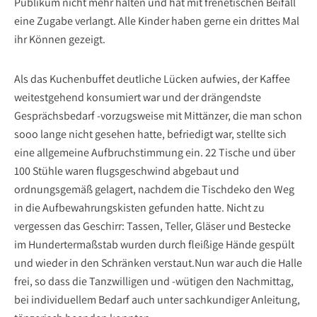
Publikum nicht mehr halten und hat mit frenetischen Beifall
eine Zugabe verlangt. Alle Kinder haben gerne ein drittes Mal
ihr Können gezeigt.
Als das Kuchenbuffet deutliche Lücken aufwies, der Kaffee
weitestgehend konsumiert war und der drängendste
Gesprächsbedarf -vorzugsweise mit Mittänzer, die man schon
sooo lange nicht gesehen hatte, befriedigt war, stellte sich
eine allgemeine Aufbruchstimmung ein. 22 Tische und über
100 Stühle waren flugsgeschwind abgebaut und
ordnungsgemäß gelagert, nachdem die Tischdeko den Weg
in die Aufbewahrungskisten gefunden hatte. Nicht zu
vergessen das Geschirr: Tassen, Teller, Gläser und Bestecke
im Hundertermaßstab wurden durch fleißige Hände gespült
und wieder in den Schränken verstaut.Nun war auch die Halle
frei, so dass die Tanzwilligen und -wütigen den Nachmittag,
bei individuellem Bedarf auch unter sachkundiger Anleitung,