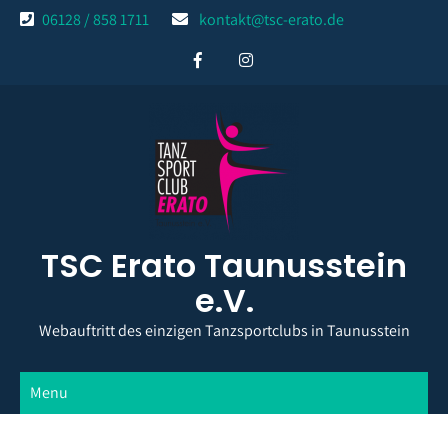
Skip
06128 / 858 1711
kontakt@tsc-erato.de
to
content
TSC Erato Taunusstein
e.V.
Webauftritt des einzigen Tanzsportclubs in Taunusstein
Menu