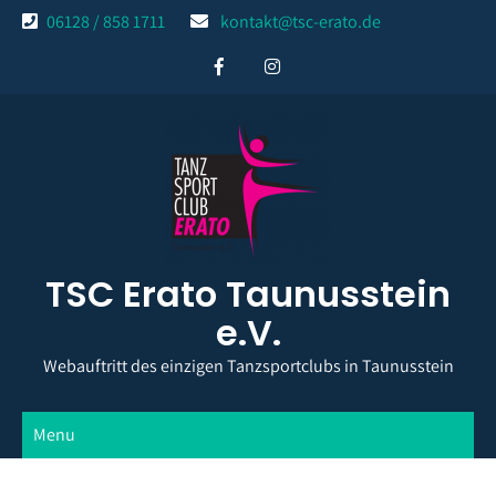
Skip
06128 / 858 1711
kontakt@tsc-erato.de
to
content
TSC Erato Taunusstein
e.V.
Webauftritt des einzigen Tanzsportclubs in Taunusstein
Menu